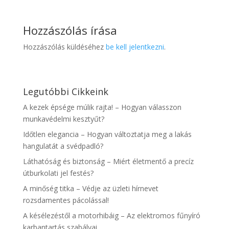
Hozzászólás írása
Hozzászólás küldéséhez
be kell jelentkezni
.
Legutóbbi Cikkeink
A kezek épsége múlik rajta! – Hogyan válasszon
munkavédelmi kesztyűt?
Időtlen elegancia – Hogyan változtatja meg a lakás
hangulatát a svédpadló?
Láthatóság és biztonság – Miért életmentő a precíz
útburkolati jel festés?
A minőség titka – Védje az üzleti hírnevet
rozsdamentes pácolással!
A késélezéstől a motorhibáig – Az elektromos fűnyíró
karbantartás szabályai