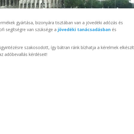
 termékek gyártása, bizonyára tisztában van a jövedéki adózás és
ofi segítségre van szüksége a
jövedéki tanácsadásban
és
yintézésre szakosodott, így bátran ránk bízhatja a kérelmek elkészí
az adóbevallás kérdéseit!