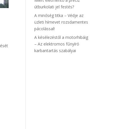
Miért életmentő a precíz
útburkolati jel festés?
A minőség titka – Védje az
üzleti hírnevet rozsdamentes
pácolással!
A késélezéstől a motorhibáig
– Az elektromos fűnyíró
tését
karbantartás szabályai