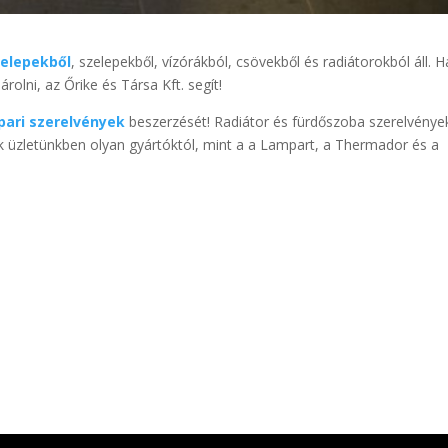
elepekből
, szelepekből, vízórákból, csövekből és radiátorokból áll. H
olni, az Őrike és Társa Kft. segít!
ipari szerelvények
beszerzését! Radiátor és fürdőszoba szerelvénye
k üzletünkben olyan gyártóktól, mint a a Lampart, a Thermador és a