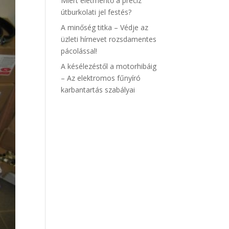
Miért életmentő a precíz
útburkolati jel festés?
A minőség titka – Védje az
üzleti hírnevet rozsdamentes
pácolással!
A késélezéstől a motorhibáig
– Az elektromos fűnyíró
karbantartás szabályai