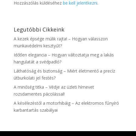
Hozzászólás küldéséhez
be kell jelentkezni
.
Legutóbbi Cikkeink
A kezek épsége múlik rajta! – Hogyan válasszon
munkavédelmi kesztyűt?
Időtlen elegancia – Hogyan változtatja meg a lakás
hangulatát a svédpadló?
Láthatóság és biztonság – Miért életmentő a precíz
útburkolati jel festés?
A minőség titka – Védje az üzleti hírnevet
rozsdamentes pácolással!
A késélezéstől a motorhibáig – Az elektromos fűnyíró
karbantartás szabályai