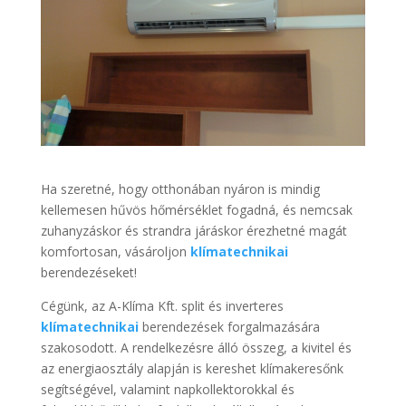
Ha szeretné, hogy otthonában nyáron is mindig
kellemesen hűvös hőmérséklet fogadná, és nemcsak
zuhanyzáskor és strandra járáskor érezhetné magát
komfortosan, vásároljon
klímatechnikai
berendezéseket!
Cégünk, az A-Klíma Kft. split és inverteres
klímatechnikai
berendezések forgalmazására
szakosodott. A rendelkezésre álló összeg, a kivitel és
az energiaosztály alapján is kereshet klímakeresőnk
segítségével, valamint napkollektorokkal és