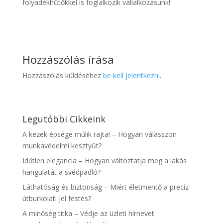
folyadékhűtőkkel is foglalkozik vállalkozásunk!
Hozzászólás írása
Hozzászólás küldéséhez
be kell jelentkezni
.
Legutóbbi Cikkeink
A kezek épsége múlik rajta! – Hogyan válasszon
munkavédelmi kesztyűt?
Időtlen elegancia – Hogyan változtatja meg a lakás
hangulatát a svédpadló?
Láthatóság és biztonság – Miért életmentő a precíz
útburkolati jel festés?
A minőség titka – Védje az üzleti hírnevet