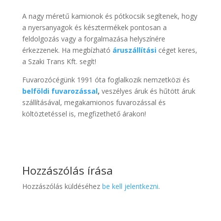
A nagy méretű kamionok és pótkocsik segítenek, hogy
a nyersanyagok és késztermékek pontosan a
feldolgozás vagy a forgalmazása helyszínére
érkezzenek. Ha megbízható
áruszállítási
céget keres,
a Szaki Trans Kft. segít!
Fuvarozócégünk 1991 óta foglalkozik nemzetközi és
belföldi fuvarozással
,
veszélyes áruk és hűtött áruk
szállításával, megakamionos fuvarozással és
költöztetéssel is, megfizethető árakon!
Hozzászólás írása
Hozzászólás küldéséhez
be kell jelentkezni
.