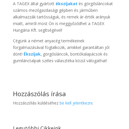
A TAGEX által gyártott
ékszíjakat
és görgősláncokat
számos mezőgazdasági gépben és járműben
alkalmazzák tartósságuk, és remek ár-érték arányuk
miatt, amiről most Ön is meggyőződhet a TAGEX
Hungária Kft. segítségével!
Cégünk a német anyacég termékeinek
forgalmazásával foglalkozik, amikkel garantáltan jól
dönt!
Ékszíjak
, görgősláncok, bontókalapácsok és
gumilánctalpak széles választéka közül válogathat!
Hozzászólás írása
Hozzászólás küldéséhez
be kell jelentkezni
.
Legutóbbi Cikkeink