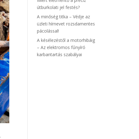
Miért életmentő a precíz
útburkolati jel festés?
A minőség titka – Védje az
üzleti hírnevet rozsdamentes
pácolással!
A késélezéstől a motorhibáig
– Az elektromos fűnyíró
karbantartás szabályai
?