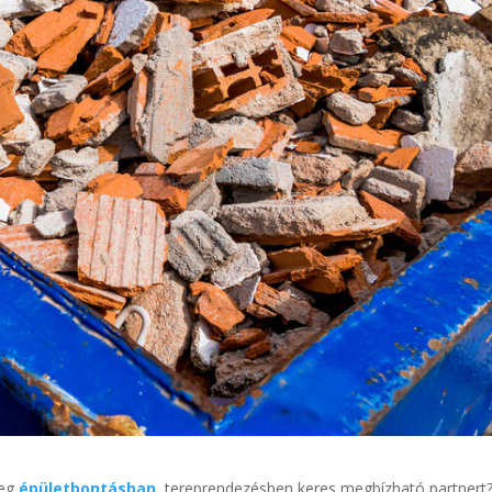
leg
épületbontásban
, tereprendezésben keres megbízható partnert