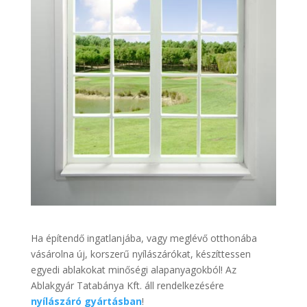
Ha építendő ingatlanjába, vagy meglévő otthonába
vásárolna új, korszerű nyílászárókat, készíttessen
egyedi ablakokat minőségi alapanyagokból! Az
Ablakgyár Tatabánya Kft. áll rendelkezésére
nyílászáró gyártásban
!