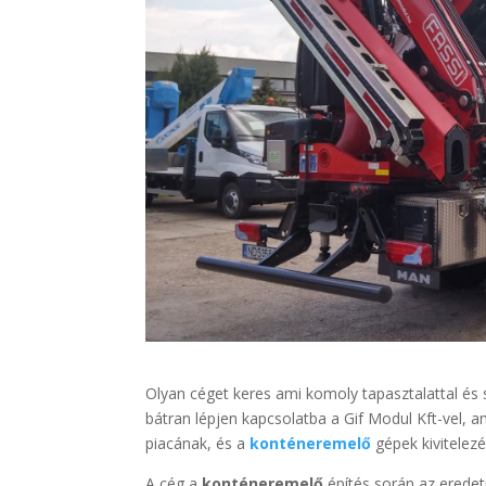
Olyan céget keres ami komoly tapasztalattal és 
bátran lépjen kapcsolatba a Gif Modul Kft-vel, a
piacának, és a
konténeremelő
gépek kivitelezé
A cég a
konténeremelő
építés során az eredeti