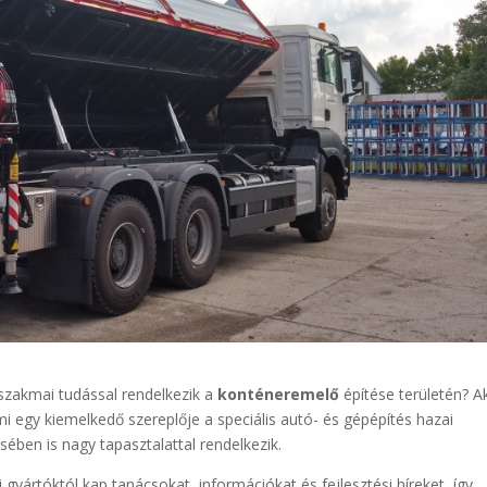
szakmai tudással rendelkezik a
konténeremelő
építése területén? A
mi egy kiemelkedő szereplője a speciális autó- és gépépítés hazai
sében is nagy tapasztalattal rendelkezik.
 gyártóktól kap tanácsokat, információkat és fejlesztési híreket, így