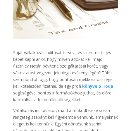
Saját vállalkozás indítását tervezi, és szeretne teljes
képet kapni arról, hogy milyen adókat kell majd
fizetnie? Netán bővítené szolgáltatásai körét, vagy
változtatást végezne jelenlegi tevékenységén? Több
szemponttól függ, hogy pontosan mekkora összeget
kell kötelezően fizetnie, de egy profi
könyvelő iroda
segítségével pontos információkhoz juthat, és előre
kalkulálhat a felmerülő költségekkel.
Vállalkozás indításakor, majd a működtetése során
rengeteg szabályt kell figyelembe vennünk, amelyeknek
eleget is kell tennünk. Egyéni döntésünk szerint
válaszhatjuk ki az adózás típusát a megadott