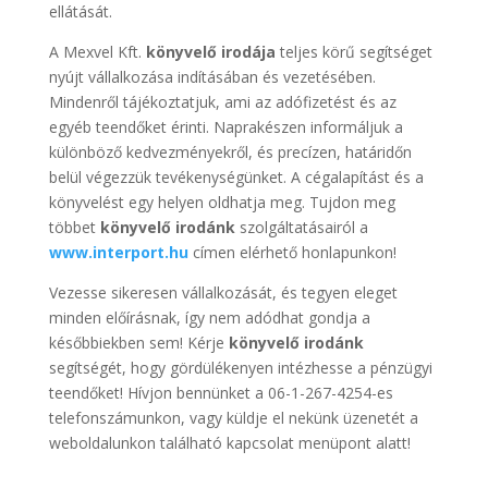
ellátását.
A Mexvel Kft.
könyvelő irodája
teljes körű segítséget
nyújt vállalkozása indításában és vezetésében.
Mindenről tájékoztatjuk, ami az adófizetést és az
egyéb teendőket érinti. Naprakészen informáljuk a
különböző kedvezményekről, és precízen, határidőn
belül végezzük tevékenységünket. A cégalapítást és a
könyvelést egy helyen oldhatja meg. Tujdon meg
többet
könyvelő irodánk
szolgáltatásairól a
www.interport.hu
címen elérhető honlapunkon!
Vezesse sikeresen vállalkozását, és tegyen eleget
minden előírásnak, így nem adódhat gondja a
későbbiekben sem! Kérje
könyvelő irodánk
segítségét, hogy gördülékenyen intézhesse a pénzügyi
teendőket! Hívjon bennünket a 06-1-267-4254-es
telefonszámunkon, vagy küldje el nekünk üzenetét a
weboldalunkon található kapcsolat menüpont alatt!