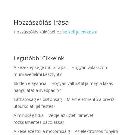
Hozzászólás írása
Hozzászólás küldéséhez
be kell jelentkezni
.
Legutóbbi Cikkeink
A kezek épsége múlik rajta! – Hogyan válasszon
munkavédelmi kesztyűt?
Időtlen elegancia – Hogyan változtatja meg a lakás
hangulatát a svédpadló?
Láthatóság és biztonság – Miért életmentő a precíz
útburkolati jel festés?
A minőség titka – Védje az üzleti hírnevet
rozsdamentes pácolással!
A késélezéstől a motorhibáig – Az elektromos fűnyíró