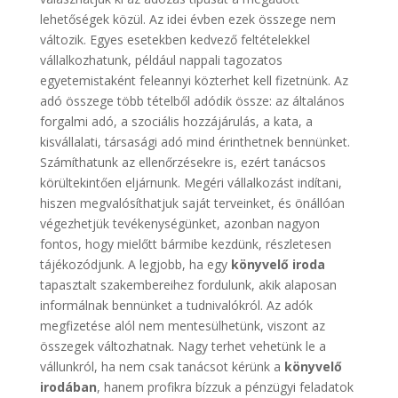
lehetőségek közül. Az idei évben ezek összege nem
változik. Egyes esetekben kedvező feltételekkel
vállalkozhatunk, például nappali tagozatos
egyetemistaként feleannyi közterhet kell fizetnünk. Az
adó összege több tételből adódik össze: az általános
forgalmi adó, a szociális hozzájárulás, a kata, a
kisvállalati, társasági adó mind érinthetnek bennünket.
Számíthatunk az ellenőrzésekre is, ezért tanácsos
körültekintően eljárnunk. Megéri vállalkozást indítani,
hiszen megvalósíthatjuk saját terveinket, és önállóan
végezhetjük tevékenységünket, azonban nagyon
fontos, hogy mielőtt bármibe kezdünk, részletesen
tájékozódjunk. A legjobb, ha egy
könyvelő iroda
tapasztalt szakembereihez fordulunk, akik alaposan
informálnak bennünket a tudnivalókról. Az adók
megfizetése alól nem mentesülhetünk, viszont az
összegek változhatnak. Nagy terhet vehetünk le a
vállunkról, ha nem csak tanácsot kérünk a
könyvelő
irodában
, hanem profikra bízzuk a pénzügyi feladatok