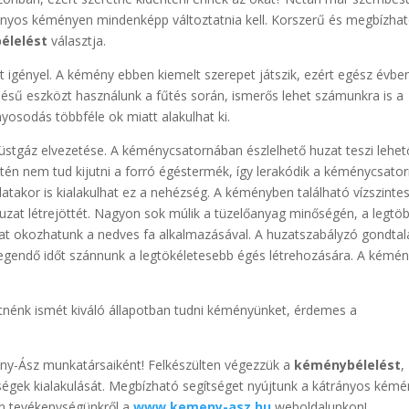
rányos kéményen mindenképp változtatnia kell. Korszerű és megbízha
élelést
választja.
 igényel. A kémény ebben kiemelt szerepet játszik, ezért egész évbe
elésű eszközt használunk a fűtés során, ismerős lehet számunkra is a
osodás többféle ok miatt alakulhat ki.
stgáz elvezetése. A kéménycsatornában észlelhető huzat teszi lehe
tén nem tud kijutni a forró égéstermék, így lerakódik a kéménycsato
latakor is kialakulhat ez a nehézség. A kéményben található vízszinte
uzat létrejöttét. Nagyon sok múlik a tüzelőanyag minőségén, a legtö
at okozhatunk a nedves fa alkalmazásával. A huzatszabályzó gondtal
legendő időt szánnunk a legtökéletesebb égés létrehozására. A kémé
tnénk ismét kiváló állapotban tudni kéményünket, érdemes a
ény-Ász munkatársaiként! Felkészülten végezzük a
kéménybélelést
,
ségek kialakulását. Megbízható segítséget nyújtunk a kátrányos kémé
en tevékenységünkről a
www.kemeny-asz.hu
weboldalunkon!