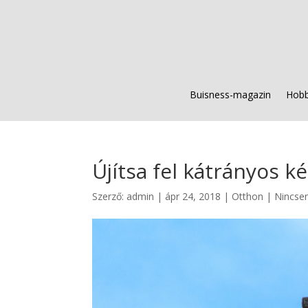
Buisness-magazin
Hobb
Újítsa fel kátrányos 
Szerző:
admin
|
ápr 24, 2018
|
Otthon
|
Nincse