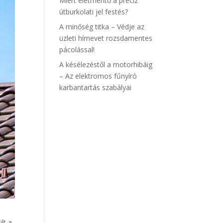
Miért életmentő a precíz
útburkolati jel festés?
A minőség titka – Védje az
üzleti hírnevet rozsdamentes
pácolással!
A késélezéstől a motorhibáig
– Az elektromos fűnyíró
karbantartás szabályai
lt a