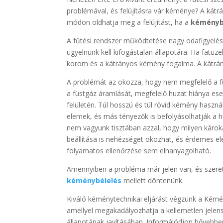
problémával, és felújításra vár kéménye? A kát
módon oldhatja meg a felújítást, ha a
kéményb
A fűtési rendszer működtetése nagy odafigyelést
ügyelnünk kell kifogástalan állapotára. Ha fatüz
korom és a kátrányos kémény fogalma. A kátrány
A problémát az okozza, hogy nem megfelelő a fü
a füstgáz áramlását, megfelelő huzat hiánya ese
felületén. Túl hosszú és túl rövid kémény haszná
elemek, és más tényezők is befolyásolhatják a h
nem vagyunk tisztában azzal, hogy milyen károk
beállítása is nehézséget okozhat, és érdemes e
folyamatos ellenőrzése sem elhanyagolható.
Amennyiben a probléma már jelen van, és szere
kéménybélelés
mellett döntenünk.
Kiváló kéménytechnikai eljárást végzünk a Kém
amellyel megakadályozhatja a kellemetlen jelen
állapotának javításában. Informálódjon bővebb