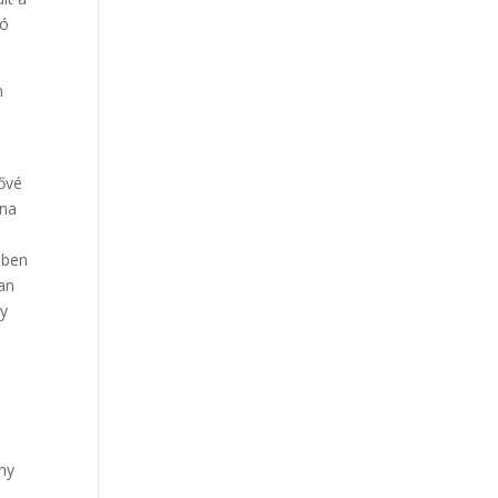
tó
n
tővé
rna
s
bben
an
ny
ny