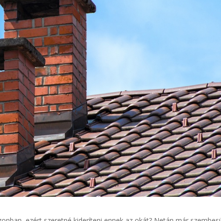
zonban, ezért szeretné kideríteni ennek az okát? Netán már szembesü