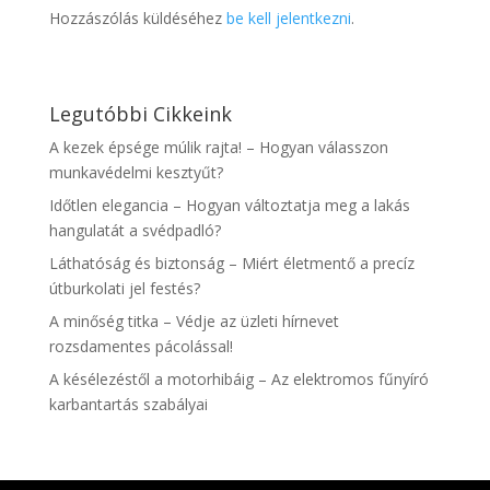
Hozzászólás küldéséhez
be kell jelentkezni
.
Legutóbbi Cikkeink
A kezek épsége múlik rajta! – Hogyan válasszon
munkavédelmi kesztyűt?
Időtlen elegancia – Hogyan változtatja meg a lakás
hangulatát a svédpadló?
Láthatóság és biztonság – Miért életmentő a precíz
útburkolati jel festés?
A minőség titka – Védje az üzleti hírnevet
rozsdamentes pácolással!
A késélezéstől a motorhibáig – Az elektromos fűnyíró
karbantartás szabályai