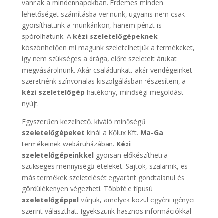
vannak a mindennapokban. Érdemes minden
lehetőséget számításba vennünk, ugyanis nem csak
gyorsíthatunk a munkánkon, hanem pénzt is
spórolhatunk. A
kézi szeletelőgépeknek
köszönhetően mi magunk szeletelhetjük a termékeket,
így nem szükséges a drága, előre szeletelt árukat
megvásárolnunk. Akár családunkat, akár vendégeinket
szeretnénk színvonalas kiszolgálásban részesíteni, a
kézi szeletelőgép
hatékony, minőségi megoldást
nyújt.
Egyszerűen kezelhető, kiváló minőségű
szeletelőgépeket
kínál a Kőlux Kft.
Ma-Ga
termékeinek webáruházában.
Kézi
szeletelőgépeinkkel
gyorsan előkészítheti a
szükséges mennyiségű ételeket. Sajtok, szalámik, és
más termékek szeletelését egyaránt gondtalanul és
gördülékenyen végezheti. Többféle típusú
szeletelőgéppel
várjuk, amelyek közül egyéni igényei
szerint választhat. Igyekszünk hasznos információkkal