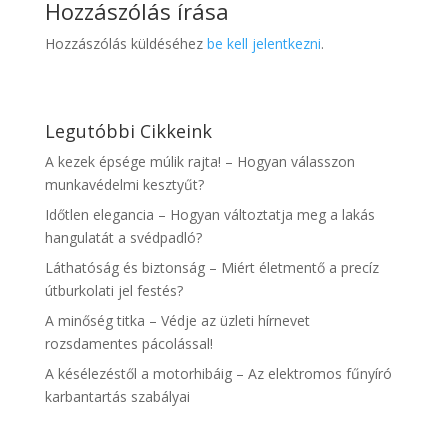
Hozzászólás írása
Hozzászólás küldéséhez
be kell jelentkezni
.
Legutóbbi Cikkeink
A kezek épsége múlik rajta! – Hogyan válasszon
munkavédelmi kesztyűt?
Időtlen elegancia – Hogyan változtatja meg a lakás
hangulatát a svédpadló?
Láthatóság és biztonság – Miért életmentő a precíz
útburkolati jel festés?
A minőség titka – Védje az üzleti hírnevet
rozsdamentes pácolással!
A késélezéstől a motorhibáig – Az elektromos fűnyíró
karbantartás szabályai