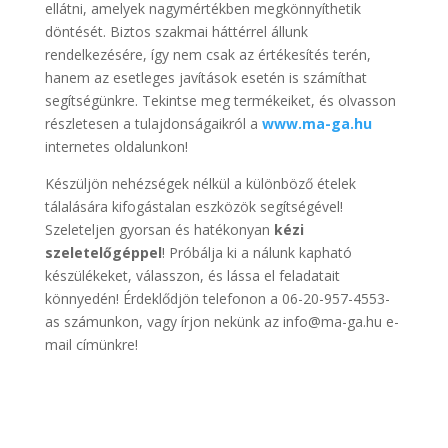
ellátni, amelyek nagymértékben megkönnyíthetik
döntését. Biztos szakmai háttérrel állunk
rendelkezésére, így nem csak az értékesítés terén,
hanem az esetleges javítások esetén is számíthat
segítségünkre. Tekintse meg termékeiket, és olvasson
részletesen a tulajdonságaikról a
www.ma-ga.hu
internetes oldalunkon!
Készüljön nehézségek nélkül a különböző ételek
tálalására kifogástalan eszközök segítségével!
Szeleteljen gyorsan és hatékonyan
kézi
szeletelőgéppel
! Próbálja ki a nálunk kapható
készülékeket, válasszon, és lássa el feladatait
könnyedén! Érdeklődjön telefonon a 06-20-957-4553-
as számunkon, vagy írjon nekünk az info@ma-ga.hu e-
mail címünkre!