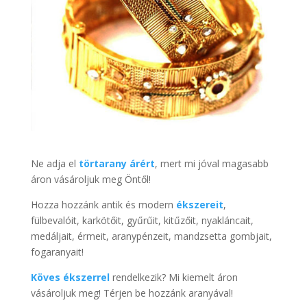
Ne adja el
törtarany árért
, mert mi jóval magasabb
áron vásároljuk meg Öntől!
Hozza hozzánk antik és modern
ékszereit
,
fülbevalóit, karkötőit, gyűrűit, kitűzőit, nyakláncait,
medáljait, érmeit, aranypénzeit, mandzsetta gombjait,
fogaranyait!
Köves ékszerrel
rendelkezik? Mi kiemelt áron
vásároljuk meg! Térjen be hozzánk aranyával!