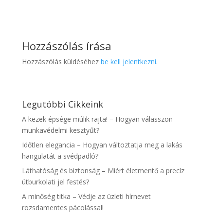
Hozzászólás írása
Hozzászólás küldéséhez
be kell jelentkezni
.
Legutóbbi Cikkeink
A kezek épsége múlik rajta! – Hogyan válasszon
munkavédelmi kesztyűt?
Időtlen elegancia – Hogyan változtatja meg a lakás
hangulatát a svédpadló?
Láthatóság és biztonság – Miért életmentő a precíz
útburkolati jel festés?
A minőség titka – Védje az üzleti hírnevet
rozsdamentes pácolással!