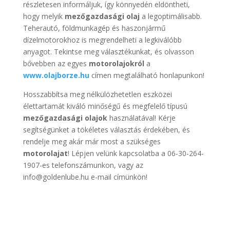
részletesen informáljuk, így könnyedén eldöntheti,
hogy melyik
mezőgazdasági olaj
a legoptimálisabb.
Teherautó, földmunkagép és haszonjármű
dízelmotorokhoz is megrendelheti a legkiválóbb
anyagot. Tekintse meg választékunkat, és olvasson
bővebben az egyes
motorolajokról
a
www.olajborze.hu
címen megtalálható honlapunkon!
Hosszabbítsa meg nélkülözhetetlen eszközei
élettartamát kiváló minőségű és megfelelő típusú
mezőgazdasági olajok
használatával! Kérje
segítségünket a tökéletes választás érdekében, és
rendelje meg akár már most a szükséges
motorolajat
! Lépjen velünk kapcsolatba a 06-30-264-
1907-es telefonszámunkon, vagy az
info@goldenlube.hu e-mail címünkön!