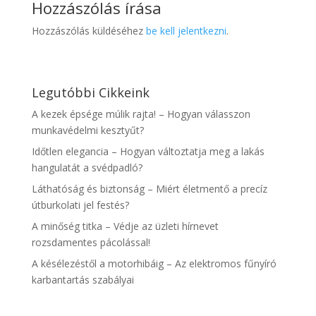
Hozzászólás írása
Hozzászólás küldéséhez
be kell jelentkezni
.
Legutóbbi Cikkeink
A kezek épsége múlik rajta! – Hogyan válasszon
munkavédelmi kesztyűt?
Időtlen elegancia – Hogyan változtatja meg a lakás
hangulatát a svédpadló?
Láthatóság és biztonság – Miért életmentő a precíz
útburkolati jel festés?
A minőség titka – Védje az üzleti hírnevet
rozsdamentes pácolással!
A késélezéstől a motorhibáig – Az elektromos fűnyíró
karbantartás szabályai