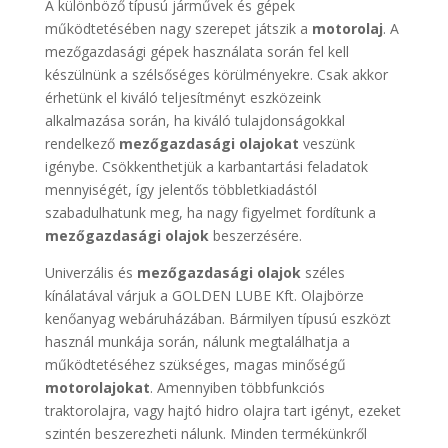
A különböző típusú járművek és gépek
működtetésében nagy szerepet játszik a
motorolaj
. A
mezőgazdasági gépek használata során fel kell
készülnünk a szélsőséges körülményekre. Csak akkor
érhetünk el kiváló teljesítményt eszközeink
alkalmazása során, ha kiváló tulajdonságokkal
rendelkező
mezőgazdasági olajokat
veszünk
igénybe. Csökkenthetjük a karbantartási feladatok
mennyiségét, így jelentős többletkiadástól
szabadulhatunk meg, ha nagy figyelmet fordítunk a
mezőgazdasági olajok
beszerzésére.
Univerzális és
mezőgazdasági olajok
széles
kínálatával várjuk a GOLDEN LUBE Kft. Olajbörze
kenőanyag webáruházában. Bármilyen típusú eszközt
használ munkája során, nálunk megtalálhatja a
működtetéséhez szükséges, magas minőségű
motorolajokat
. Amennyiben többfunkciós
traktorolajra, vagy hajtó hidro olajra tart igényt, ezeket
szintén beszerezheti nálunk. Minden termékünkről