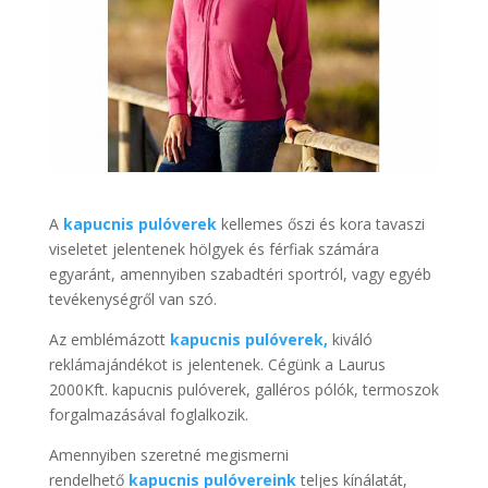
A
kapucnis pulóverek
kellemes őszi és kora tavaszi
viseletet jelentenek hölgyek és férfiak számára
egyaránt, amennyiben szabadtéri sportról, vagy egyéb
tevékenységről van szó.
Az emblémázott
kapucnis pulóverek,
kiváló
reklámajándékot is jelentenek. Cégünk a Laurus
2000Kft. kapucnis pulóverek, galléros pólók, termoszok
forgalmazásával foglalkozik.
Amennyiben szeretné megismerni
rendelhető
kapucnis pulóvereink
teljes kínálatát,