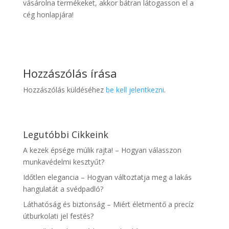
vásárolna termékeket, akkor bátran látogasson el a
cég honlapjára!
Hozzászólás írása
Hozzászólás küldéséhez
be kell jelentkezni
.
Legutóbbi Cikkeink
A kezek épsége múlik rajta! – Hogyan válasszon
munkavédelmi kesztyűt?
Időtlen elegancia – Hogyan változtatja meg a lakás
hangulatát a svédpadló?
Láthatóság és biztonság – Miért életmentő a precíz
útburkolati jel festés?