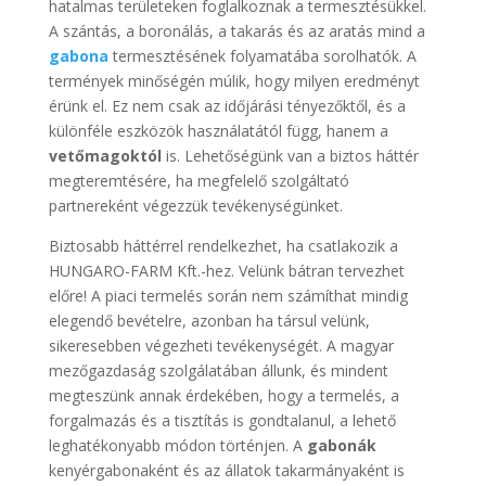
hatalmas területeken foglalkoznak a termesztésükkel.
A szántás, a boronálás, a takarás és az aratás mind a
gabona
termesztésének folyamatába sorolhatók. A
termények minőségén múlik, hogy milyen eredményt
érünk el. Ez nem csak az időjárási tényezőktől, és a
különféle eszközök használatától függ, hanem a
vetőmagoktól
is. Lehetőségünk van a biztos háttér
megteremtésére, ha megfelelő szolgáltató
partnereként végezzük tevékenységünket.
Biztosabb háttérrel rendelkezhet, ha csatlakozik a
HUNGARO-FARM Kft.-hez. Velünk bátran tervezhet
előre! A piaci termelés során nem számíthat mindig
elegendő bevételre, azonban ha társul velünk,
sikeresebben végezheti tevékenységét. A magyar
mezőgazdaság szolgálatában állunk, és mindent
megteszünk annak érdekében, hogy a termelés, a
forgalmazás és a tisztítás is gondtalanul, a lehető
leghatékonyabb módon történjen. A
gabonák
kenyérgabonaként és az állatok takarmányaként is