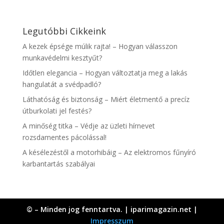
Legutóbbi Cikkeink
A kezek épsége múlik rajta! – Hogyan válasszon
munkavédelmi kesztyűt?
Időtlen elegancia – Hogyan változtatja meg a lakás
hangulatát a svédpadló?
Láthatóság és biztonság – Miért életmentő a precíz
útburkolati jel festés?
A minőség titka – Védje az üzleti hírnevet
rozsdamentes pácolással!
A késélezéstől a motorhibáig – Az elektromos fűnyíró
karbantartás szabályai
© – Minden jog fenntartva. | iparimagazin.net |
Impresszum