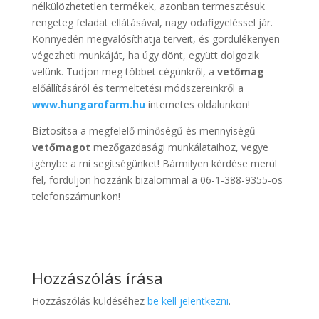
nélkülözhetetlen termékek, azonban termesztésük
rengeteg feladat ellátásával, nagy odafigyeléssel jár.
Könnyedén megvalósíthatja terveit, és gördülékenyen
végezheti munkáját, ha úgy dönt, együtt dolgozik
velünk. Tudjon meg többet cégünkről, a
vetőmag
előállításáról és termeltetési módszereinkről a
www.hungarofarm.hu
internetes oldalunkon!
Biztosítsa a megfelelő minőségű és mennyiségű
vetőmagot
mezőgazdasági munkálataihoz, vegye
igénybe a mi segítségünket! Bármilyen kérdése merül
fel, forduljon hozzánk bizalommal a 06-1-388-9355-ös
telefonszámunkon!
Hozzászólás írása
Hozzászólás küldéséhez
be kell jelentkezni
.