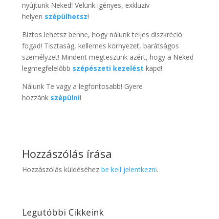
nyújtunk Neked! Velünk igényes, exkluzív
helyen
szépülhetsz
!
Biztos lehetsz benne, hogy nálunk teljes diszkréció
fogad! Tisztaság, kellemes környezet, barátságos
személyzet! Mindent megteszünk azért, hogy a Neked
legmegfelelőbb
szépészeti kezelést
kapd!
Nálunk Te vagy a legfontosabb! Gyere
hozzánk
szépülni
!
Hozzászólás írása
Hozzászólás küldéséhez
be kell jelentkezni
.
Legutóbbi Cikkeink