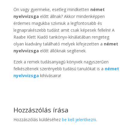
Ön vagy gyermeke, esetleg mindketten
német
nyelvvizsga
előtt állnak? Akkor mindenképpen
érdemes magukba szívniuk a legfontosabb és
legnaprakészebb tudást amit csak képesek fellelni! A
Raabe Klett Kiadó tankönyv-kínálatában rengeteg
olyan kiadvány található melyek kifejezetten a
német
nyelvvizsga
előtt állóknak segítenek.
Ezek a remek tudásanyagú könyvek nagyszerűen
felkészítenek szerényebb tudású tanulókat is a
német
nyelvvizsga
kihívásaira!
Hozzászólás írása
Hozzászólás küldéséhez
be kell jelentkezni
.