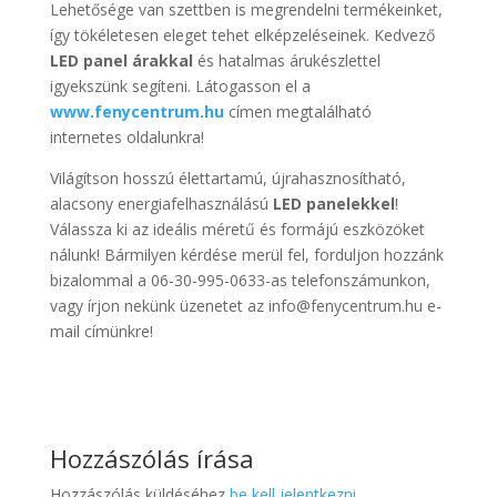
Lehetősége van szettben is megrendelni termékeinket,
így tökéletesen eleget tehet elképzeléseinek. Kedvező
LED panel árakkal
és hatalmas árukészlettel
igyekszünk segíteni. Látogasson el a
www.fenycentrum.hu
címen megtalálható
internetes oldalunkra!
Világítson hosszú élettartamú, újrahasznosítható,
alacsony energiafelhasználású
LED panelekkel
!
Válassza ki az ideális méretű és formájú eszközöket
nálunk! Bármilyen kérdése merül fel, forduljon hozzánk
bizalommal a 06-30-995-0633-as telefonszámunkon,
vagy írjon nekünk üzenetet az info@fenycentrum.hu e-
mail címünkre!
Hozzászólás írása
Hozzászólás küldéséhez
be kell jelentkezni
.