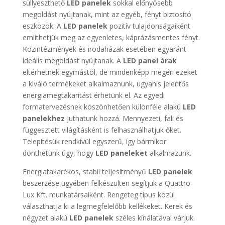
süllyeszthető
LED panelek
sokkal előnyösebb
megoldást nyújtanak, mint az egyéb, fényt biztosító
eszközök. A
LED panelek
pozitív tulajdonságaiként
említhetjük meg az egyenletes, káprázásmentes fényt.
Közintézmények és irodaházak esetében egyaránt
ideális megoldást nyújtanak. A
LED panel árak
eltérhetnek egymástól, de mindenképp megéri ezeket
a kiváló termékeket alkalmaznunk, ugyanis jelentős
energiamegtakarítást érhetünk el. Az egyedi
formatervezésnek köszönhetően különféle alakú
LED
panelekhez
juthatunk hozzá. Mennyezeti, fali és
függesztett világításként is felhasználhatjuk őket.
Telepítésük rendkívül egyszerű, így bármikor
dönthetünk úgy, hogy
LED paneleket
alkalmazunk.
Energiatakarékos, stabil teljesítményű
LED panelek
beszerzése ügyében felkészülten segítjük a Quattro-
Lux Kft. munkatársaiként. Rengeteg típus közül
választhatja ki a legmegfelelőbb kellékeket. Kerek és
négyzet alakú
LED panelek
széles kínálatával várjuk.