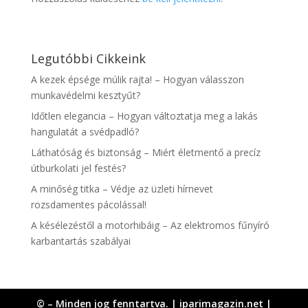
Legutóbbi Cikkeink
A kezek épsége múlik rajta! – Hogyan válasszon
munkavédelmi kesztyűt?
Időtlen elegancia – Hogyan változtatja meg a lakás
hangulatát a svédpadló?
Láthatóság és biztonság – Miért életmentő a precíz
útburkolati jel festés?
A minőség titka – Védje az üzleti hírnevet
rozsdamentes pácolással!
A késélezéstől a motorhibáig – Az elektromos fűnyíró
karbantartás szabályai
© – Minden jog fenntartva. | iparimagazin.net |