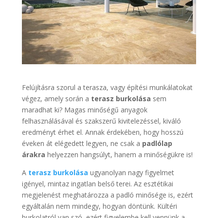
Felújításra szorul a terasza, vagy építési munkálatokat
végez, amely során a
terasz burkolása
sem
maradhat ki? Magas minőségű anyagok
felhasználásával és szakszerű kivitelezéssel, kiváló
eredményt érhet el. Annak érdekében, hogy hosszú
éveken át elégedett legyen, ne csak a
padlólap
árakra
helyezzen hangsúlyt, hanem a minőségükre is!
A
terasz burkolása
ugyanolyan nagy figyelmet
igényel, mintaz ingatlan belső terei. Az esztétikai
megjelenést meghatározza a padló minősége is, ezért
egyáltalán nem mindegy, hogyan döntünk. Kültéri
burkolatról van szó, ezért figyelembe kell vennünk a