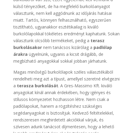
külső tényezőket, de ha megfelelő burkolóanyagot
választunk, nem kell aggódnunk az időjárás hatásai
miatt. Tartós, könnyen felhasználható, egyszerűen
tisztítható, ugyanakkor esztétikailag is kiváló
burkolólapokkal tökéletes eredményt kaphatunk. Sokan
választunk olcsóbb termékeket, pedig a
terasz
burkolásakor
nem tanácsos kizárólag a
padlólap
árakra
ügyelnünk, ugyanis a kicsit drágább, de
megbízható anyagokkal sokkal jobban járhatunk.
Magas minőségű burkolólapok széles választékából
rendelheti meg azt a típust, amellyel szeretné elvégezni
a
terasza burkolását
. A Gres-Massimo Kft. kiváló
anyagokat kínál annak érdekében, hogy igényes és
stílusos környezetet hozhasson létre. Nem csak a
padlólapokat, hanem a rögzítéshez szükséges
segédanyagokat is biztosítjuk. Kedvező feltételekkel,
rendszeresen meghirdetett akciókkal várjuk, és
szívesen adunk tanácsot díjmentesen, hogy a lehető