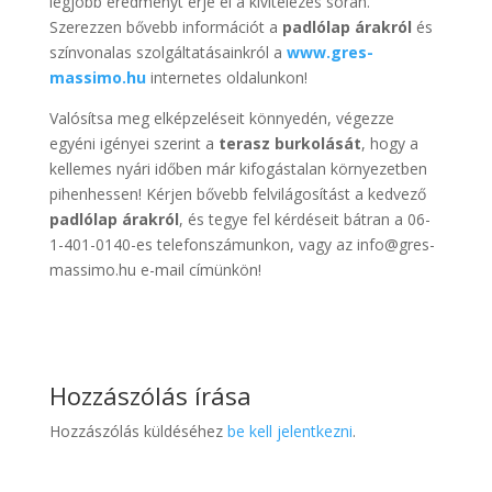
legjobb eredményt érje el a kivitelezés során.
Szerezzen bővebb információt a
padlólap árakról
és
színvonalas szolgáltatásainkról a
www.gres-
massimo.hu
internetes oldalunkon!
Valósítsa meg elképzeléseit könnyedén, végezze
egyéni igényei szerint a
terasz burkolását
, hogy a
kellemes nyári időben már kifogástalan környezetben
pihenhessen! Kérjen bővebb felvilágosítást a kedvező
padlólap árakról
, és tegye fel kérdéseit bátran a 06-
1-401-0140-es telefonszámunkon, vagy az info@gres-
massimo.hu e-mail címünkön!
Hozzászólás írása
Hozzászólás küldéséhez
be kell jelentkezni
.