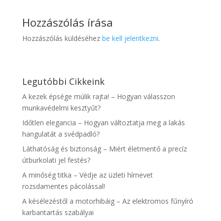
Hozzászólás írása
Hozzászólás küldéséhez
be kell jelentkezni
.
Legutóbbi Cikkeink
A kezek épsége múlik rajta! – Hogyan válasszon
munkavédelmi kesztyűt?
Időtlen elegancia – Hogyan változtatja meg a lakás
hangulatát a svédpadló?
Láthatóság és biztonság – Miért életmentő a precíz
útburkolati jel festés?
A minőség titka – Védje az üzleti hírnevet
rozsdamentes pácolással!
A késélezéstől a motorhibáig – Az elektromos fűnyíró
karbantartás szabályai