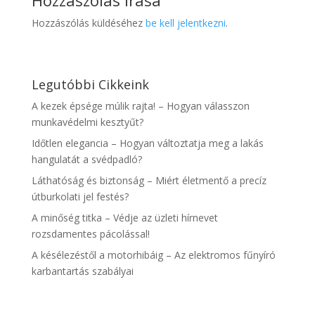
Hozzászólás küldéséhez
be kell jelentkezni
.
Legutóbbi Cikkeink
A kezek épsége múlik rajta! – Hogyan válasszon
munkavédelmi kesztyűt?
Időtlen elegancia – Hogyan változtatja meg a lakás
hangulatát a svédpadló?
Láthatóság és biztonság – Miért életmentő a precíz
útburkolati jel festés?
A minőség titka – Védje az üzleti hírnevet
rozsdamentes pácolással!
A késélezéstől a motorhibáig – Az elektromos fűnyíró
karbantartás szabályai