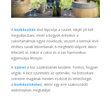
A
borkészítés
első lépcsője a szüret. Idejét jól kell
megválasztani, mivel a bogyók érésekor a
cukortartalmuk egyre növekszik, viszont a bennük levő
értékes savak lebomlanak. A megfelelő időpont akkor
érkezett el, mikor a cukor és a sav harmonikus
egyensúlya létrejön.
A
szüret
a bor születésének kezdete. Fontos, hogyan
végzik. A kézi szüretelés az optimális. Ha biztosítani
szeretne magának minden eszközt és lehetőséget
a
borkészítéshez
, akkor egy erre szakosodott
webshopban megtalálja!