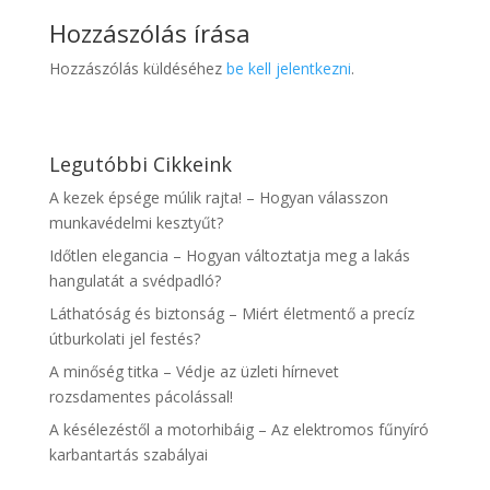
Hozzászólás írása
Hozzászólás küldéséhez
be kell jelentkezni
.
Legutóbbi Cikkeink
A kezek épsége múlik rajta! – Hogyan válasszon
munkavédelmi kesztyűt?
Időtlen elegancia – Hogyan változtatja meg a lakás
hangulatát a svédpadló?
Láthatóság és biztonság – Miért életmentő a precíz
útburkolati jel festés?
A minőség titka – Védje az üzleti hírnevet
rozsdamentes pácolással!
A késélezéstől a motorhibáig – Az elektromos fűnyíró
karbantartás szabályai