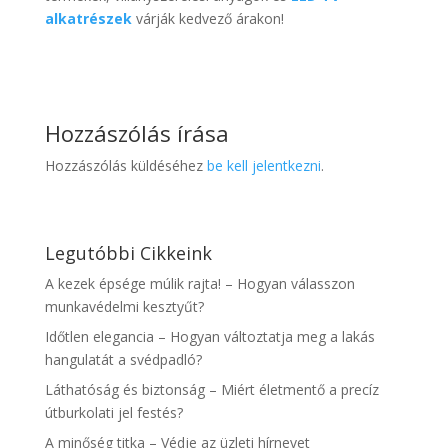
alkatrészek
várják kedvező árakon!
Hozzászólás írása
Hozzászólás küldéséhez
be kell jelentkezni
.
Legutóbbi Cikkeink
A kezek épsége múlik rajta! – Hogyan válasszon
munkavédelmi kesztyűt?
Időtlen elegancia – Hogyan változtatja meg a lakás
hangulatát a svédpadló?
Láthatóság és biztonság – Miért életmentő a precíz
útburkolati jel festés?
A minőség titka – Védje az üzleti hírnevet