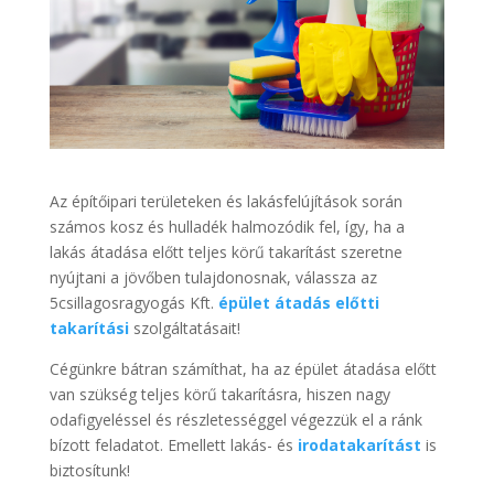
Az építőipari területeken és lakásfelújítások során
számos kosz és hulladék halmozódik fel, így, ha a
lakás átadása előtt teljes körű takarítást szeretne
nyújtani a jövőben tulajdonosnak, válassza az
5csillagosragyogás Kft.
épület átadás előtti
takarítási
szolgáltatásait!
Cégünkre bátran számíthat, ha az épület átadása előtt
van szükség teljes körű takarításra, hiszen nagy
odafigyeléssel és részletességgel végezzük el a ránk
bízott feladatot. Emellett lakás- és
irodatakarítást
is
biztosítunk!