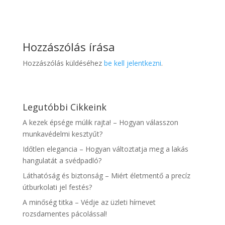
Hozzászólás írása
Hozzászólás küldéséhez
be kell jelentkezni
.
Legutóbbi Cikkeink
A kezek épsége múlik rajta! – Hogyan válasszon
munkavédelmi kesztyűt?
Időtlen elegancia – Hogyan változtatja meg a lakás
hangulatát a svédpadló?
Láthatóság és biztonság – Miért életmentő a precíz
útburkolati jel festés?
A minőség titka – Védje az üzleti hírnevet
rozsdamentes pácolással!