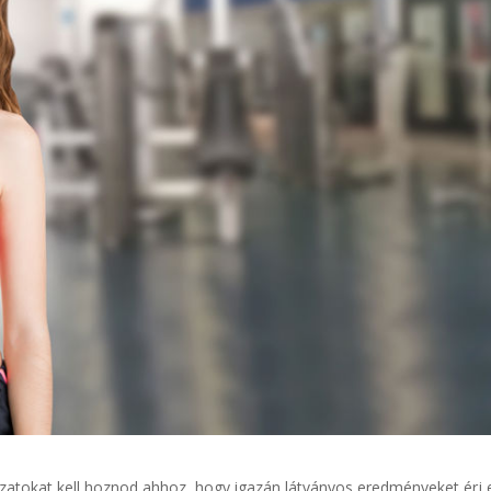
zatokat kell hoznod ahhoz, hogy igazán látványos eredményeket érj e