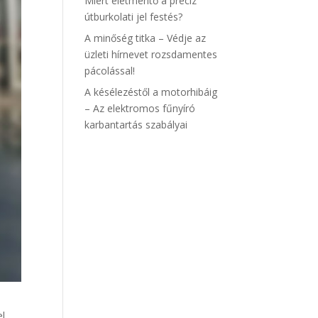
Miért életmentő a precíz
útburkolati jel festés?
A minőség titka – Védje az
üzleti hírnevet rozsdamentes
pácolással!
A késélezéstől a motorhibáig
– Az elektromos fűnyíró
karbantartás szabályai
l,