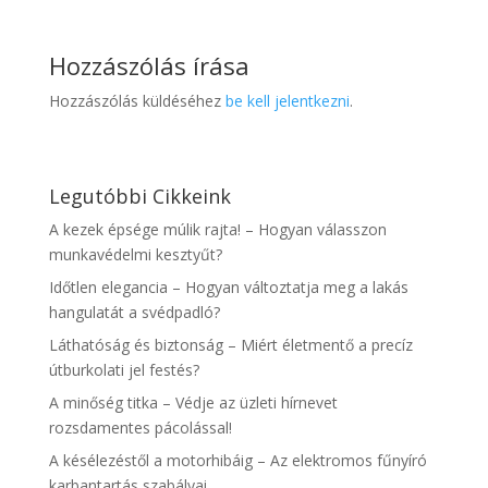
Hozzászólás írása
Hozzászólás küldéséhez
be kell jelentkezni
.
Legutóbbi Cikkeink
A kezek épsége múlik rajta! – Hogyan válasszon
munkavédelmi kesztyűt?
Időtlen elegancia – Hogyan változtatja meg a lakás
hangulatát a svédpadló?
Láthatóság és biztonság – Miért életmentő a precíz
útburkolati jel festés?
A minőség titka – Védje az üzleti hírnevet
rozsdamentes pácolással!
A késélezéstől a motorhibáig – Az elektromos fűnyíró
karbantartás szabályai