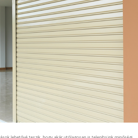
sok lehetővé teszik, hogy akár utólagosan is telepítsünk minőségi,