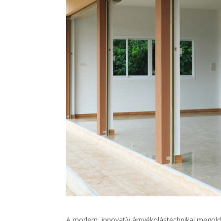
A modern, innovatív árnyékolástechnikai megoldá