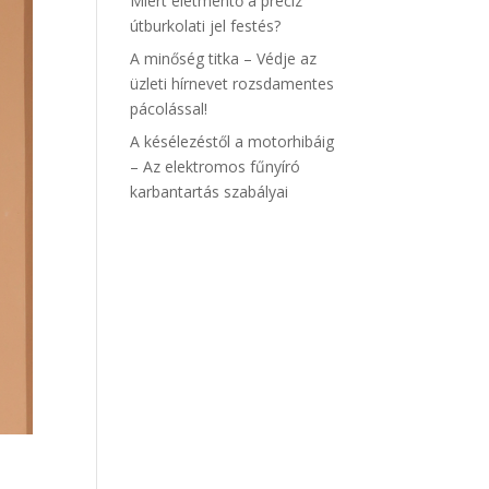
Miért életmentő a precíz
útburkolati jel festés?
A minőség titka – Védje az
üzleti hírnevet rozsdamentes
pácolással!
A késélezéstől a motorhibáig
– Az elektromos fűnyíró
karbantartás szabályai