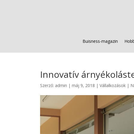
Buisness-magazin
Hobb
Innovatív árnyékolás
Szerző:
admin
|
máj 9, 2018
|
Vállalkozások
|
N