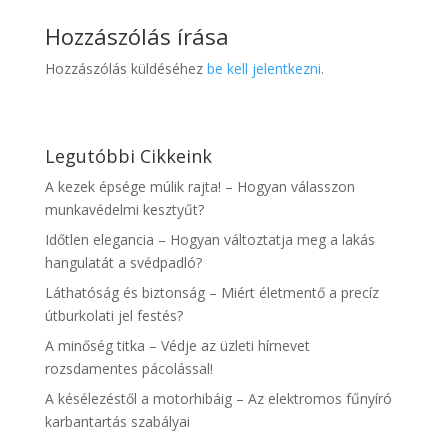
Hozzászólás írása
Hozzászólás küldéséhez
be kell jelentkezni
.
Legutóbbi Cikkeink
A kezek épsége múlik rajta! – Hogyan válasszon
munkavédelmi kesztyűt?
Időtlen elegancia – Hogyan változtatja meg a lakás
hangulatát a svédpadló?
Láthatóság és biztonság – Miért életmentő a precíz
útburkolati jel festés?
A minőség titka – Védje az üzleti hírnevet
rozsdamentes pácolással!
A késélezéstől a motorhibáig – Az elektromos fűnyíró
karbantartás szabályai