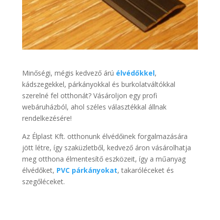
Minőségi, mégis kedvező árú
élvédőkkel
,
kádszegekkel, párkányokkal és burkolatváltókkal
szerelné fel otthonát? Vásároljon egy profi
webáruházból, ahol széles választékkal állnak
rendelkezésére!
Az Élplast Kft. otthonunk élvédőinek forgalmazására
jött létre, így szaküzletből, kedvező áron vásárolhatja
meg otthona élmentesítő eszközeit, így a műanyag
élvédőket,
PVC párkányokat
, takaróléceket és
szegőléceket.