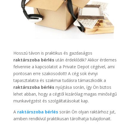
Hosszú távon is praktikus és gazdaságos
raktárszoba bérlés
után érdeklődik? Akkor érdemes
felvennie a kapcsolatot a Private Depot cégével, ami
pontosan erre szakosodott! A cég sok évnyi
tapasztalatra és szakmai tudásra támaszkodik a
raktárszoba bérlés
nyújtása során, így Ön biztos
lehet abban, hogy a cégtől kizárólag magas minőségű
munkavégzést és szolgáltatásokat kap.
A
raktárszoba bérlés
során Ön olyan raktárhoz jut,
amiben rendkívül praktikusan tárolhatja tulajdonait.