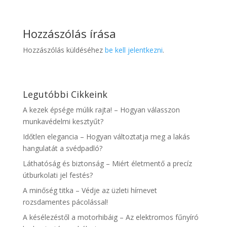
Hozzászólás írása
Hozzászólás küldéséhez
be kell jelentkezni
.
Legutóbbi Cikkeink
A kezek épsége múlik rajta! – Hogyan válasszon
munkavédelmi kesztyűt?
Időtlen elegancia – Hogyan változtatja meg a lakás
hangulatát a svédpadló?
Láthatóság és biztonság – Miért életmentő a precíz
útburkolati jel festés?
A minőség titka – Védje az üzleti hírnevet
rozsdamentes pácolással!
A késélezéstől a motorhibáig – Az elektromos fűnyíró