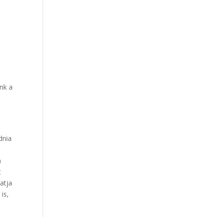
nk a
dnia
a
t
atja
is,