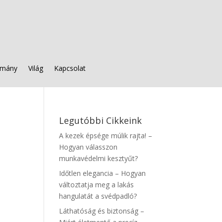
mány
Világ
Kapcsolat
Legutóbbi Cikkeink
A kezek épsége múlik rajta! –
Hogyan válasszon
munkavédelmi kesztyűt?
Időtlen elegancia – Hogyan
változtatja meg a lakás
hangulatát a svédpadló?
Láthatóság és biztonság –