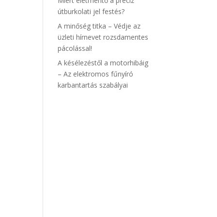
Miért életmentő a precíz
útburkolati jel festés?
A minőség titka – Védje az
üzleti hírnevet rozsdamentes
pácolással!
A késélezéstől a motorhibáig
– Az elektromos fűnyíró
karbantartás szabályai