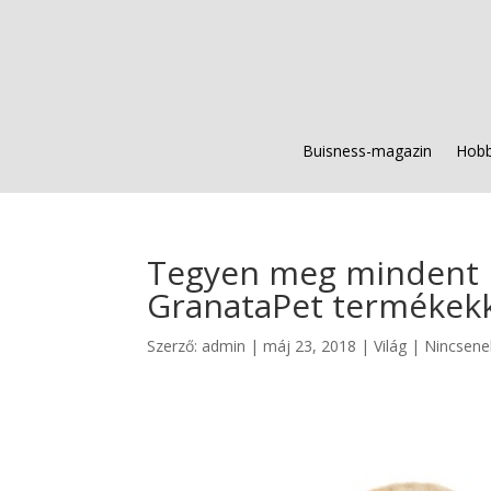
Buisness-magazin
Hobb
Tegyen meg mindent 
GranataPet termékekk
Szerző:
admin
|
máj 23, 2018
|
Világ
|
Nincsene