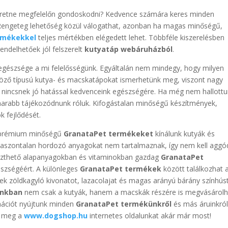
szeretne megfelelőn gondoskodni? Kedvence számára keres minden
Rengeteg lehetőség közül válogathat, azonban ha magas minőségű,
rmékekkel
teljes mértékben elégedett lehet. Többféle kiszerelésben
ndelhetőek jól felszerelt
kutyatáp webáruházból
.
, egészsége a mi felelősségünk. Egyáltalán nem mindegy, hogy milyen
böző típusú kutya- és macskatápokat ismerhetünk meg, viszont nagy
k nincsnek jó hatással kedvenceink egészségére. Ha még nem hallottu
arabb tájékozódnunk róluk. Kifogástalan minőségű készítmények,
k fejlődését.
r prémium minőségű
GranataPet termékeket
kínálunk kutyák és
aszontalan hordozó anyagokat nem tartalmaznak, így nem kell aggó
észthető alapanyagokban és vitaminokban gazdag
GranataPet
észségéért. A különleges
GranataPet termékek
között találkozhat 
yek zöldkagyló kivonatot, lazacolajat és magas arányú bárány színhús
unkban
nem csak a kutyák, hanem a macskák részére is megvásárolh
rmációt nyújtunk minden
GranataPet termékünkről
és más áruinkról 
e meg a
www.dogshop.hu
internetes oldalunkat akár már most!