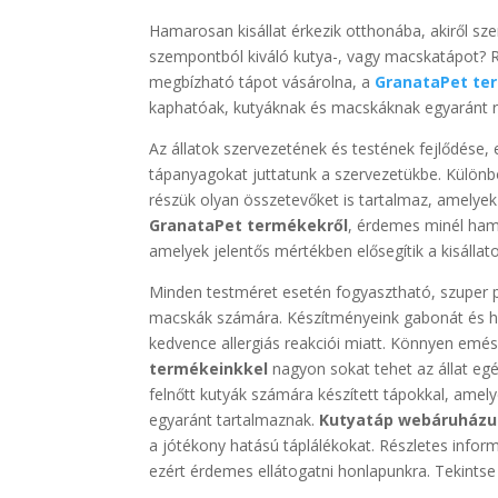
Hamarosan kisállat érkezik otthonába, akiről 
szempontból kiváló kutya-, vagy macskatápot? 
megbízható tápot vásárolna, a
GranataPet te
kaphatóak, kutyáknak és macskáknak egyaránt re
Az állatok szervezetének és testének fejlődése
tápanyagokat juttatunk a szervezetükbe. Külön
részük olyan összetevőket is tartalmaz, amelye
GranataPet termékekről
, érdemes minél ham
amelyek jelentős mértékben elősegítik a kisállato
Minden testméret esetén fogyasztható, szupe
macskák számára. Készítményeink gabonát és h
kedvence allergiás reakciói miatt. Könnyen em
termékeinkkel
nagyon sokat tehet az állat eg
felnőtt kutyák számára készített tápokkal, amel
egyaránt tartalmaznak.
Kutyatáp webáruház
a jótékony hatású táplálékokat. Részletes info
ezért érdemes ellátogatni honlapunkra. Tekints