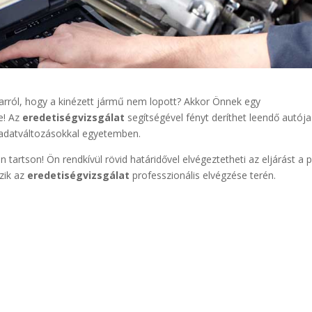
 arról, hogy a kinézett jármű nem lopott? Akkor Önnek egy
e! Az
eredetiségvizsgálat
segítségével fényt deríthet leendő autója
s adatváltozásokkal egyetemben.
 tartson! Ön rendkívül rövid határidővel elvégeztetheti az eljárást a p
ezik az
eredetiségvizsgálat
professzionális elvégzése terén.