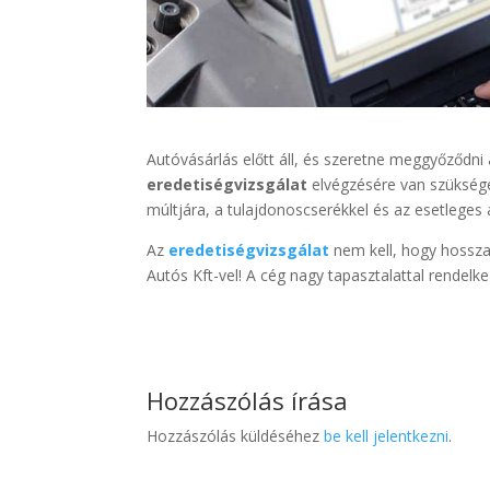
Autóvásárlás előtt áll, és szeretne meggyőződni
eredetiségvizsgálat
elvégzésére van szükség
múltjára, a tulajdonoscserékkel és az esetlege
Az
eredetiségvizsgálat
nem kell, hogy hosszan
Autós Kft-vel! A cég nagy tapasztalattal rendelk
Hozzászólás írása
Hozzászólás küldéséhez
be kell jelentkezni
.