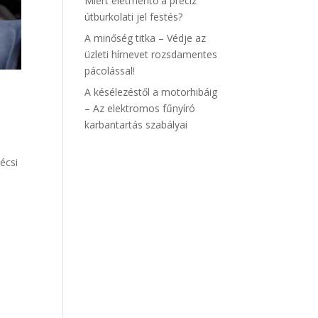
Miért életmentő a precíz
útburkolati jel festés?
A minőség titka – Védje az
üzleti hírnevet rozsdamentes
pácolással!
A késélezéstől a motorhibáig
– Az elektromos fűnyíró
karbantartás szabályai
écsi