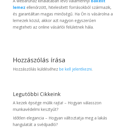
A webáruház kínálatában lévő valamennyi
bakelit
lemez
ellenőrzött, hitelesített forrásokból származik,
és garantáltan magas minőségű. Ha Ön is vásárolna a
lemezek közül, akkor azt nagyon egyszerűen
megteheti az online vásárlói felületnek hála.
Hozzászólás írása
Hozzászólás küldéséhez
be kell jelentkezni
.
Legutóbbi Cikkeink
A kezek épsége múlik rajta! – Hogyan válasszon
munkavédelmi kesztyűt?
Időtlen elegancia – Hogyan változtatja meg a lakás
hangulatát a svédpadló?