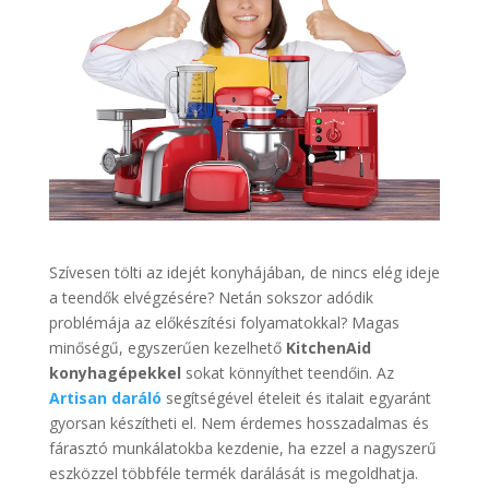
Szívesen tölti az idejét konyhájában, de nincs elég ideje
a teendők elvégzésére? Netán sokszor adódik
problémája az előkészítési folyamatokkal? Magas
minőségű, egyszerűen kezelhető
KitchenAid
konyhagépekkel
sokat könnyíthet teendőin. Az
Artisan daráló
segítségével ételeit és italait egyaránt
gyorsan készítheti el. Nem érdemes hosszadalmas és
fárasztó munkálatokba kezdenie, ha ezzel a nagyszerű
eszközzel többféle termék darálását is megoldhatja.