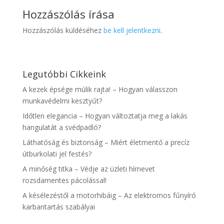
Hozzászólás írása
Hozzászólás küldéséhez
be kell jelentkezni
.
Legutóbbi Cikkeink
A kezek épsége múlik rajta! – Hogyan válasszon
munkavédelmi kesztyűt?
Időtlen elegancia – Hogyan változtatja meg a lakás
hangulatát a svédpadló?
Láthatóság és biztonság – Miért életmentő a precíz
útburkolati jel festés?
A minőség titka – Védje az üzleti hírnevet
rozsdamentes pácolással!
A késélezéstől a motorhibáig – Az elektromos fűnyíró
karbantartás szabályai