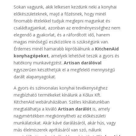
Sokan vagyunk, akik lelkesen kezdünk neki a konyhai
előkészületeknek, majd a főzésnek, hogy minél
finomabb ételekkel tudjuk meglepni magunkat és
családtagjainkat, azonban az eredményességhez nem
elegendő a gyakorlat, és a ráfordított idő, hanem
magas minőségű eszközökre is szükségünk van.
Érdemes minél hamarabb kipróbálnunk a
KitchenAid
konyhagépeket
, amelyek lehetővé teszik a gyors és
hatékony munkavégzést.
Artisan darálóval
egyszerűen készíthetjük el a megfelelő mennyiségű
darált alapanyagokat.
A gyors és színvonalas konyhai tevékenységhez
megbízható termékeket kínálunk a Kőlux Kft.
KitchenAid webáruházában. Széles kínálatunkban
megtalálhatja a kiváló
Artisan darálót
is, amely
nagymértékben megkönnyítheti az előkészületi
munkálatokat. Akár kávé darálásáról, akár hús, vagy
más élelmiszerek aprításáról van szó, nálunk