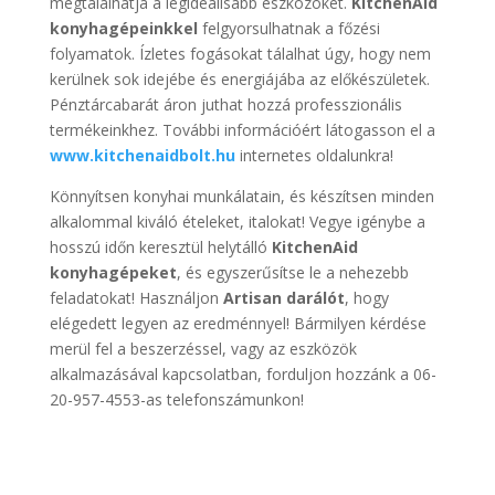
megtalálhatja a legideálisabb eszközöket.
KitchenAid
konyhagépeinkkel
felgyorsulhatnak a főzési
folyamatok. Ízletes fogásokat tálalhat úgy, hogy nem
kerülnek sok idejébe és energiájába az előkészületek.
Pénztárcabarát áron juthat hozzá professzionális
termékeinkhez. További információért látogasson el a
www.kitchenaidbolt.hu
internetes oldalunkra!
Könnyítsen konyhai munkálatain, és készítsen minden
alkalommal kiváló ételeket, italokat! Vegye igénybe a
hosszú időn keresztül helytálló
KitchenAid
konyhagépeket
, és egyszerűsítse le a nehezebb
feladatokat! Használjon
Artisan darálót
, hogy
elégedett legyen az eredménnyel! Bármilyen kérdése
merül fel a beszerzéssel, vagy az eszközök
alkalmazásával kapcsolatban, forduljon hozzánk a 06-
20-957-4553-as telefonszámunkon!