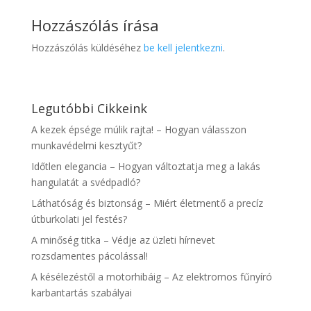
Hozzászólás írása
Hozzászólás küldéséhez
be kell jelentkezni
.
Legutóbbi Cikkeink
A kezek épsége múlik rajta! – Hogyan válasszon
munkavédelmi kesztyűt?
Időtlen elegancia – Hogyan változtatja meg a lakás
hangulatát a svédpadló?
Láthatóság és biztonság – Miért életmentő a precíz
útburkolati jel festés?
A minőség titka – Védje az üzleti hírnevet
rozsdamentes pácolással!
A késélezéstől a motorhibáig – Az elektromos fűnyíró
karbantartás szabályai