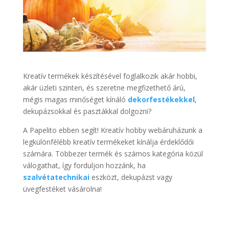
Kreatív termékek készítésével foglalkozik akár hobbi,
akár üzleti szinten, és szeretne megfizethető árú,
mégis magas minőséget kínáló
dekorfestékekkel
,
dekupázsokkal és pasztákkal dolgozni?
A Papelito ebben segít! Kreatív hobby webáruházunk a
legkülönfélébb kreatív termékeket kínálja érdeklődői
számára. Többezer termék és számos kategória közül
válogathat, így forduljon hozzánk, ha
szalvétatechnikai
eszközt, dekupázst vagy
üvegfestéket vásárolna!