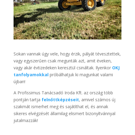
Sokan vannak úgy vele, hogy érzik, pályát tévesztettek,
vagy egyszerűen csak megunták azt, amit éveken,
vagy akár évtizedeken keresztül csináltak. Ilyenkor
OKJ
tanfolyamokkal
próbálhatjuk ki magunkat valami
újban!
A Profissimus Tanácsadó Iroda Kft. az ország több
pontján tartja
felnőttképzéseit
, amivel számos új
szakmát ismerhet meg és sajátíthat el, és annak
sikeres elvégzését államilag elismert bizonyítvánnyal
jutalmazzák!