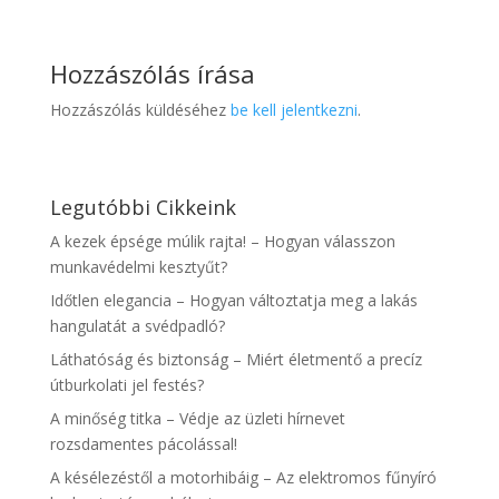
Hozzászólás írása
Hozzászólás küldéséhez
be kell jelentkezni
.
Legutóbbi Cikkeink
A kezek épsége múlik rajta! – Hogyan válasszon
munkavédelmi kesztyűt?
Időtlen elegancia – Hogyan változtatja meg a lakás
hangulatát a svédpadló?
Láthatóság és biztonság – Miért életmentő a precíz
útburkolati jel festés?
A minőség titka – Védje az üzleti hírnevet
rozsdamentes pácolással!
A késélezéstől a motorhibáig – Az elektromos fűnyíró