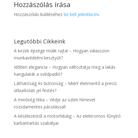
Hozzászólás írása
Hozzászólás küldéséhez
be kell jelentkezni
.
Legutóbbi Cikkeink
A kezek épsége múlik rajta! – Hogyan válasszon
munkavédelmi kesztyűt?
Időtlen elegancia – Hogyan változtatja meg a lakás
hangulatát a svédpadló?
Láthatóság és biztonság – Miért életmentő a precíz
útburkolati jel festés?
A minőség titka – Védje az üzleti hírnevet
rozsdamentes pácolással!
A késélezéstől a motorhibáig – Az elektromos fűnyíró
karbantartás szabályai