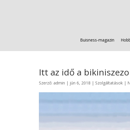
Buisness-magazin
Hobb
Itt az idő a bikiniszez
Szerző:
admin
|
jún 6, 2018
|
Szolgáltatások
|
N