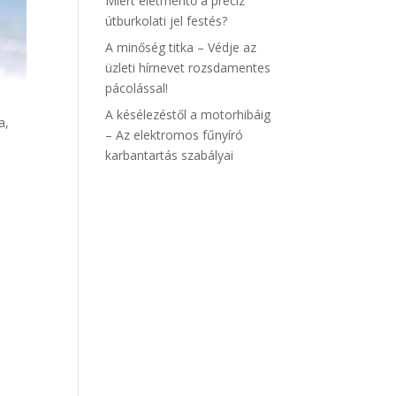
Miért életmentő a precíz
útburkolati jel festés?
A minőség titka – Védje az
üzleti hírnevet rozsdamentes
pácolással!
A késélezéstől a motorhibáig
a,
– Az elektromos fűnyíró
karbantartás szabályai