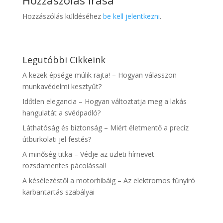
Hozzászólás írása
Hozzászólás küldéséhez
be kell jelentkezni
.
Legutóbbi Cikkeink
A kezek épsége múlik rajta! – Hogyan válasszon
munkavédelmi kesztyűt?
Időtlen elegancia – Hogyan változtatja meg a lakás
hangulatát a svédpadló?
Láthatóság és biztonság – Miért életmentő a precíz
útburkolati jel festés?
A minőség titka – Védje az üzleti hírnevet
rozsdamentes pácolással!
A késélezéstől a motorhibáig – Az elektromos fűnyíró
karbantartás szabályai