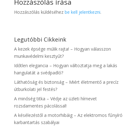
Hozzászólás írása
Hozzászólás küldéséhez
be kell jelentkezni
.
Legutóbbi Cikkeink
A kezek épsége múlik rajta! – Hogyan válasszon
munkavédelmi kesztyűt?
Időtlen elegancia – Hogyan változtatja meg a lakás
hangulatát a svédpadló?
Láthatóság és biztonság – Miért életmentő a precíz
útburkolati jel festés?
A minőség titka – Védje az üzleti hírnevet
rozsdamentes pácolással!
A késélezéstől a motorhibáig – Az elektromos fűnyíró
karbantartás szabályai