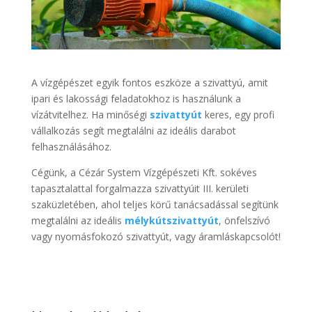
A vízgépészet egyik fontos eszköze a szivattyú, amit
ipari és lakossági feladatokhoz is használunk a
vízátvitelhez. Ha minőségi
szivattyút
keres, egy profi
vállalkozás segít megtalálni az ideális darabot
felhasználásához.
Cégünk, a Cézár System Vízgépészeti Kft. sokéves
tapasztalattal forgalmazza szivattyúit III. kerületi
szaküzletében, ahol teljes körű tanácsadással segítünk
megtalálni az ideális
mélykútszivattyút
, önfelszívó
vagy nyomásfokozó szivattyút, vagy áramláskapcsolót!