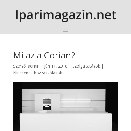
Mi az a Corian?
Szerző:
admin
|
jún 11, 2018
|
Szolgáltatások
|
Nincsenek hozzászólások