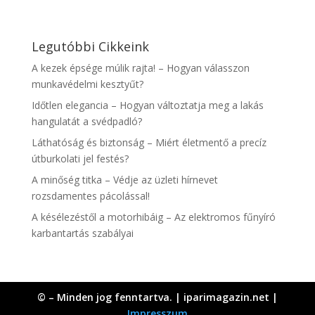
Legutóbbi Cikkeink
A kezek épsége múlik rajta! – Hogyan válasszon
munkavédelmi kesztyűt?
Időtlen elegancia – Hogyan változtatja meg a lakás
hangulatát a svédpadló?
Láthatóság és biztonság – Miért életmentő a precíz
útburkolati jel festés?
A minőség titka – Védje az üzleti hírnevet
rozsdamentes pácolással!
A késélezéstől a motorhibáig – Az elektromos fűnyíró
karbantartás szabályai
© – Minden jog fenntartva. | iparimagazin.net |
Impresszum