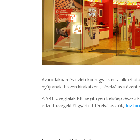
Az irodákban és üzletekben gyakran találkozhat
nyújtanak, hiszen kirakatként, térelválasztóként 
A VRT-Üvegfalak Kft. segít ilyen belsőépítészeti 
edzett üvegekből gyártott térelválasztók,
bizto