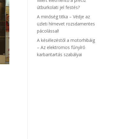
Miért életmentő a precíz
útburkolati jel festés?
A minőség titka – Védje az
üzleti hírnevet rozsdamentes
pácolással!
A késélezéstől a motorhibáig
– Az elektromos fűnyíró
karbantartás szabályai