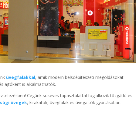
unk
üvegfalakkal
, amik modern belsőépítészeti megoldásokat
és ajtóként is alkalmazhatók.
kivitelezésben! Cégünk sokéves tapasztalattal foglalkozik tűzgátló és
nsági üvegek
, kirakatok, üvegfalak és üvegajtók gyártásában.