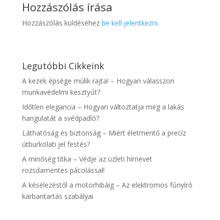
Hozzászólás írása
Hozzászólás küldéséhez
be kell jelentkezni
.
Legutóbbi Cikkeink
A kezek épsége múlik rajta! – Hogyan válasszon
munkavédelmi kesztyűt?
Időtlen elegancia – Hogyan változtatja meg a lakás
hangulatát a svédpadló?
Láthatóság és biztonság – Miért életmentő a precíz
útburkolati jel festés?
A minőség titka – Védje az üzleti hírnevet
rozsdamentes pácolással!
A késélezéstől a motorhibáig – Az elektromos fűnyíró
karbantartás szabályai