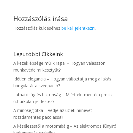
Hozzászólás írása
Hozzászólás küldéséhez
be kell jelentkezni
.
Legutóbbi Cikkeink
A kezek épsége múlik rajta! – Hogyan válasszon
munkavédelmi kesztyűt?
Időtlen elegancia – Hogyan változtatja meg a lakás
hangulatát a svédpadló?
Láthatóság és biztonság – Miért életmentő a precíz
útburkolati jel festés?
A minőség titka – Védje az üzleti hírnevet
rozsdamentes pácolással!
A késélezéstől a motorhibáig – Az elektromos fűnyíró
karbantartás szabályai