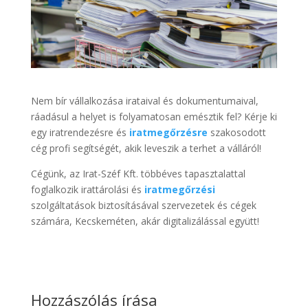
Nem bír vállalkozása irataival és dokumentumaival,
ráadásul a helyet is folyamatosan emésztik fel? Kérje ki
egy iratrendezésre és
iratmegőrzésre
szakosodott
cég profi segítségét, akik leveszik a terhet a válláról!
Cégünk, az Irat-Széf Kft. többéves tapasztalattal
foglalkozik irattárolási és
iratmegőrzési
szolgáltatások biztosításával szervezetek és cégek
számára, Kecskeméten, akár digitalizálással együtt!
Hozzászólás írása