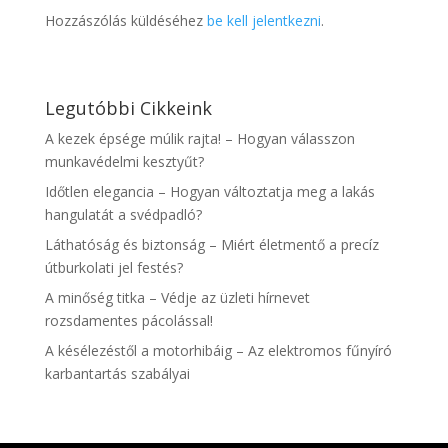
Hozzászólás küldéséhez
be kell jelentkezni
.
Legutóbbi Cikkeink
A kezek épsége múlik rajta! – Hogyan válasszon
munkavédelmi kesztyűt?
Időtlen elegancia – Hogyan változtatja meg a lakás
hangulatát a svédpadló?
Láthatóság és biztonság – Miért életmentő a precíz
útburkolati jel festés?
A minőség titka – Védje az üzleti hírnevet
rozsdamentes pácolással!
A késélezéstől a motorhibáig – Az elektromos fűnyíró
karbantartás szabályai