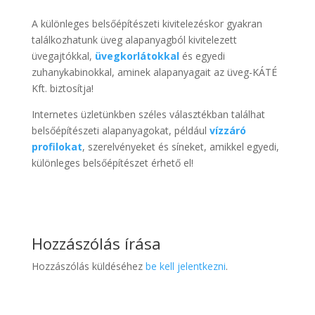
A különleges belsőépítészeti kivitelezéskor gyakran
találkozhatunk üveg alapanyagból kivitelezett
üvegajtókkal,
üvegkorlátokkal
és egyedi
zuhanykabinokkal, aminek alapanyagait az üveg-KÁTÉ
Kft. biztosítja!
Internetes üzletünkben széles választékban találhat
belsőépítészeti alapanyagokat, például
vízzáró
profilokat
, szerelvényeket és síneket, amikkel egyedi,
különleges belsőépítészet érhető el!
Hozzászólás írása
Hozzászólás küldéséhez
be kell jelentkezni
.