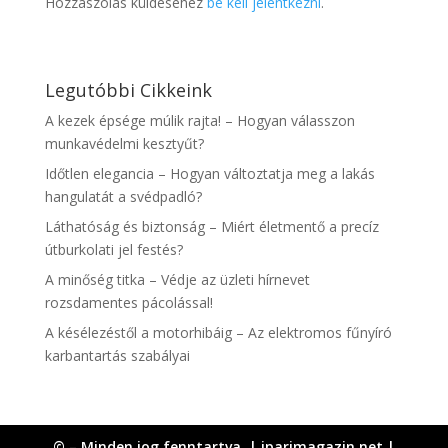
Hozzászólás küldéséhez
be kell jelentkezni
.
Legutóbbi Cikkeink
A kezek épsége múlik rajta! – Hogyan válasszon
munkavédelmi kesztyűt?
Időtlen elegancia – Hogyan változtatja meg a lakás
hangulatát a svédpadló?
Láthatóság és biztonság – Miért életmentő a precíz
útburkolati jel festés?
A minőség titka – Védje az üzleti hírnevet
rozsdamentes pácolással!
A késélezéstől a motorhibáig – Az elektromos fűnyíró
karbantartás szabályai
© – Minden jog fenntartva. | iparimagazin.net |